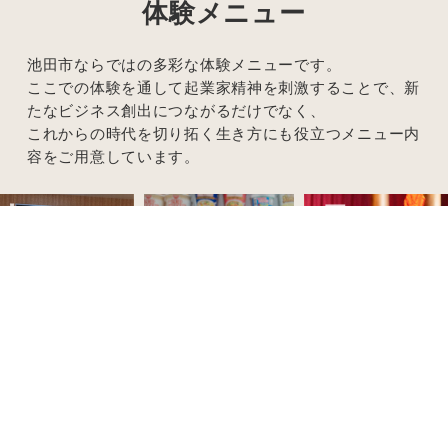
体験メニュー
池田市ならではの多彩な体験メニューです。
ここでの体験を通して起業家精神を刺激することで、新
たなビジネス創出につながるだけでなく、
これからの時代を切り拓く生き方にも役立つメニュー内
容をご用意しています。
瞑
三記念館
想体験
カ
ップヌードル
ミュージアム