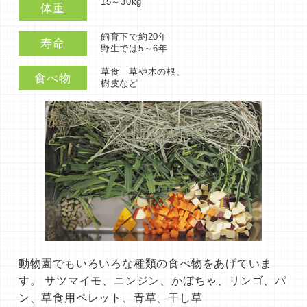
15～30kg
体重
飼育下で約20年
寿命
野生では5～6年
草食 草や木の根、
食べ物
樹皮など
動物園でもいろいろな種類の食べ物をあげていま
す。 サツマイモ、ニンジン、かぼちゃ、リンゴ、パ
ン、草食用ペレット、青草、干し草