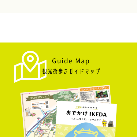
第二百二十一四回 池田落語みゅーじあむ寄席
【日時】令和８年９月１２日（土）午後2時開演
（午後1時開場） 【ところ】落語みゅーじあむ
【木戸銭】当日2,000円（前売り1,500円） 【問合
せ】落語みゅーじあむ TEL：０７２－７５３ー
４４４０
2026/6/23更新
落語みゅーじあむ寄席８/８(土）
第二百二十一三回 池田落語みゅーじあむ寄席
【日時】令和８年８月８日（土）午後2時開演（午
後1時開場） 【ところ】落語みゅーじあむ 【木戸
銭】当日2,000円（前売り1,500円） 【問合せ】落
語みゅーじあむ TEL：０７２－７５３ー４４４
０
2026/5/28更新
落語みゅーじあむ寄席７/１１(土）