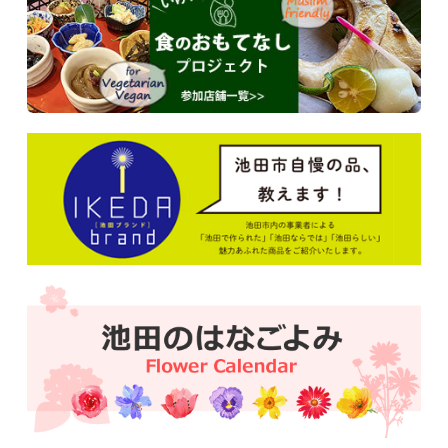
2026/3/2更新
落語みゅーじあむ寄席 4月11日
第二百十九回 池田落語みゅーじあむ寄席 【日
時】令和８年４月１１日（土）午後2時開演（午後
1時開場） 【ところ】落語みゅーじあむ 【木戸
銭】当日2,000円（前売り1,500円） 【問合せ】落
語みゅーじあむ TEL：０７２－７５３ー４４４
０
2026/2/24更新
落語みゅーじあむ寄席 3月14日
第二百十八回 池田落語みゅーじあむ寄席 【日
時】令和８年３月１４日（土）午後2時開演（午後
1時開場） 【ところ】落語みゅーじあむ 【木戸
銭】当日2,000円（前売り1,500円） 【問合せ】落
語みゅーじあむ TEL：０７２－７５３ー４４４
０