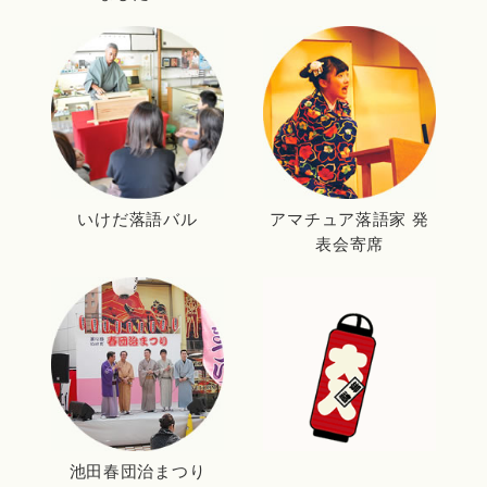
いけだ落語バル
アマチュア落語家 発
表会寄席
池田春団治まつり