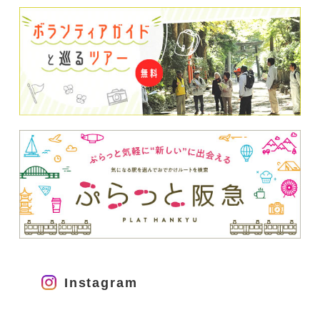
2026/1/21更新
落語みゅーじあむ 社会人落語日本一寄席 3月
15日
第十七回 落語みゅーじあむ 社会人落語日本一寄
席 【日時】令和8年3月15日(土) 午後1時開演（午
後12時30分開場） 【ところ】落語みゅーじあむ
【木戸銭】当日:800円（前売:500円） 【問合せ】
落語みゅーじあむ TEL：072－753ー4440 ※前
売チケットは、お電話でも受付しています。
Instagram