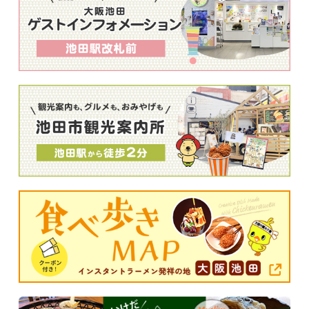
落語みゅーじあむ寄席５月９日（土）
第二百二十回 池田落語みゅーじあむ寄席 【日
時】令和８年５月９日（土）午後2時開演（午後1
時開場） 【ところ】落語みゅーじあむ 【木戸
銭】当日2,000円（前売り1,500円） 【問合せ】落
語みゅーじあむ TEL：０７２－７５３ー４４４
０
2026/3/2更新
4月の休館日および入場制限日のお知らせ
【休館日（毎週火曜日）】 7日（火）、14日
（火）、21日（火）、２8日（火） 【入場制限
日】 ※アマチュア落語講習会・落語会の開催のた
め、下記日程で入場制限をいたします。 ・１１日
（土） １１時～１６時３０分 ・１８日（土）
１１時～１３時 ・２５日（土） １１時～１３時