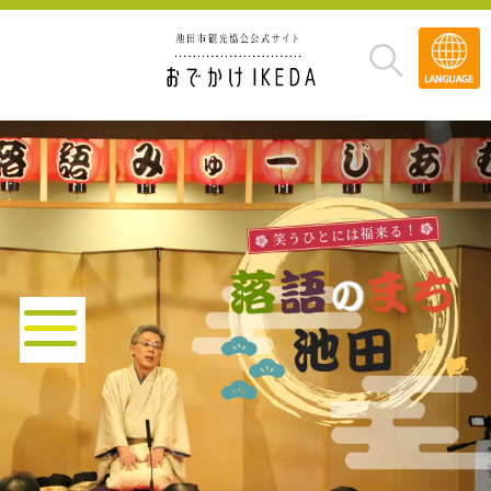
Transla
»
落語のまち池田