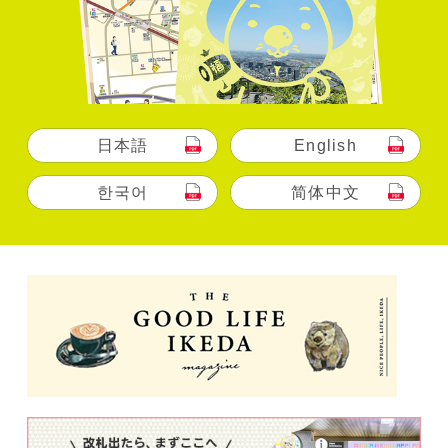
第二百二十一二回 池田落語みゅーじあむ寄席
【日時】令和８年７月１１日（土）午後2時開演
（午後1時開場） 【ところ】落語みゅーじあむ
【木戸銭】当日2,000円（前売り1,500円） 【問合
せ】落語みゅーじあむ TEL：０７２－７５３ー
４４４０
日本語
English
한국어
简体中文
2026/4/16更新
落語みゅーじあむ寄席６月１３日（土）
第二百二十一回 池田落語みゅーじあむ寄席 【日
時】令和８年６月１３日（土）午後2時開演（午後
1時開場） 【ところ】落語みゅーじあむ 【木戸
銭】当日2,000円（前売り1,500円） 【問合せ】落
語みゅーじあむ TEL：０７２－７５３ー４４４
０
2026/4/10更新