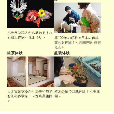
ベテラン職人から教わる！水
引細工体験＜花まつり＞
築100年の町家で日本の伝統
文化を体験！＜見聞体験 茶房
えん＞
呈茶体験
盆栽体験
天才実業家ゆかりの美術館で
植木の郷で盆栽体験！＜養庄
お茶の体験を！＜逸翁美術館
園＞
＞