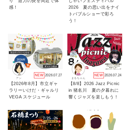
り 迫力の炎を間近で体
しゃいフェスティバル
感！
2026 夏の思い出をナイ
トバブルショーで彩ろ
う！
NEW
2026.07.27
NEW
2026.07.24
アン
まるちゃん
【2026年8月】市立ギャ
【8/8】2026 Jazz Picnic
ラリーいけだ・ギャルリ
in 猪名川 夏の夕暮れに
VEGA スケジュール
響くジャズを楽しもう！