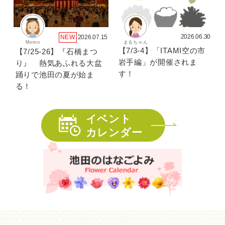
2026.06.30
NEW
2026.07.15
Momo
まるちゃん
【7/3-4】「ITAMI空の市
【7/25-26】『石橋まつ
岩手編」が開催されま
り』 熱気あふれる大盆
す！
踊りで池田の夏が始ま
る！
イベント
カレンダー