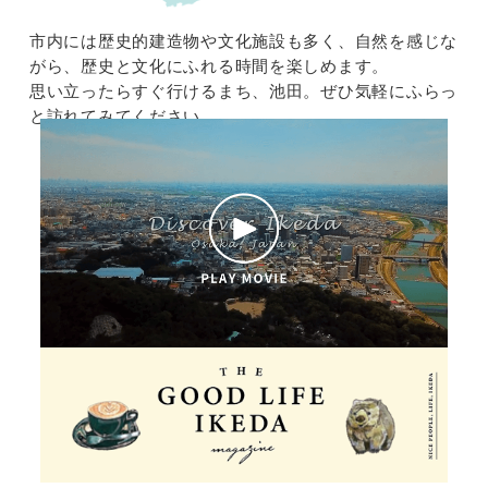
2026/3/2 更新
落語みゅーじあむ寄席 イベント情報を更
市内には歴史的建造物や文化施設も多く、自然を感じな
新しました
がら、歴史と文化にふれる時間を楽しめます。
思い立ったらすぐ行けるまち、池田。ぜひ気軽にふらっ
と訪れてみてください。
2025/7/22 更新
【7/26-27】『 ITAMI空の市 三沢・八戸
編』が開催！