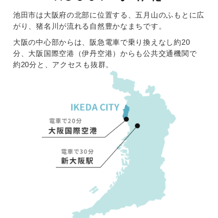
落語みゅーじあむ寄席 イベント情報を更
池田市は大阪府の北部に位置する、五月山のふもとに広
新しました
がり、猪名川が流れる自然豊かなまちです。
大阪の中心部からは、阪急電車で乗り換えなし約20
2026/4/16 更新
分、大阪国際空港（伊丹空港）からも公共交通機関で
落語みゅーじあむ寄席 イベント情報を更
約20分と、アクセスも抜群。
新しました
2026/4/10 更新
落語みゅーじあむ寄席 イベント情報を更
新しました
2024/8/5 更新
【余野街道ガイドツアー】ボランティアガ
イドによる街あるきツアー参加者募集中