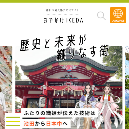
Transla
»