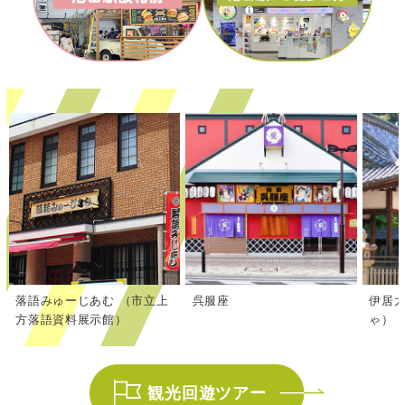
落語みゅーじあむ （市立上
呉服座
伊居
方落語資料展示館）
ゃ）
観光回遊ツアー