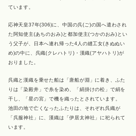
ています。
応神天皇37年(306)に、中国の呉(ご)の国へ遣わされ
た阿知使主(あちのおみ)と都加使主(つかのおみ)とい
う父子が、日本へ連れ帰った4人の縫工女(きぬぬい
め)の中に、呉織(クレハトリ)・漢織(アヤハトリ)が
おりました。
呉織と漢織を乗せた船は「唐船が淵」に着き、ふた
りは「染殿井」で糸を染め、「絹掛けの松」で絹を
干し、「星の宮」で機を織ったとされています。
池田の地で亡くなったふたりは、それぞれ呉織が
「呉服神社」に、漢織は「伊居太神社」に祀られて
います。