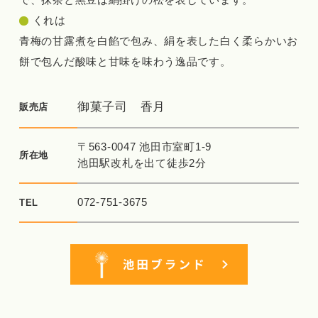
で、抹茶と黒豆は絹掛けの松を表しています。
くれは
青梅の甘露煮を白餡で包み、絹を表した白く柔らかいお
餅で包んだ酸味と甘味を味わう逸品です。
御菓子司 香月
販売店
〒563-0047 池田市室町1-9
所在地
池田駅改札を出て徒歩2分
072-751-3675
TEL