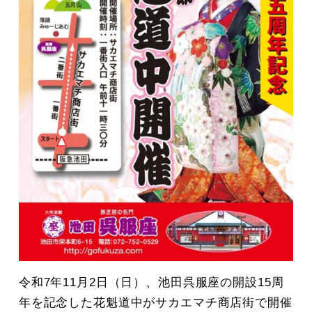
令和7年11月2日（日）、池田呉服座の開設15周
年を記念した花魁道中がサカエマチ商店街で開催