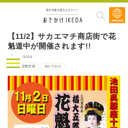
Transla
»
【11/2】サカエマチ商店街で花
魁道中が開催されます!!
2025/10/24
#大阪国際空港
#おでかけ