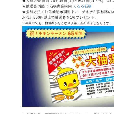
★大抽選会 日時：9月16日(土)～9/18日(月・祝) 13:0
★抽選会 場所：石橋商店街内
くるる石橋
★参加方法：抽選券配布期間中に、チキチキ探検隊の
お会計500円以上で抽選券を1枚プレゼント。
※期間中でも、抽選券がなくなり次第、配布終了となります。