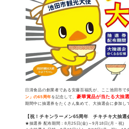
日清食品の創業者である安藤百福氏が、ここ池田市で
豪華賞品が当たる大抽
ン」の65周年
を記念して、
期間中に抽選券をたくさん集めて、大抽選会に参加し
【祝！チキンラーメン65周年 チキチキ大抽選
★抽選券 配布期間：8月25日(金)～9月18日(月・祝)