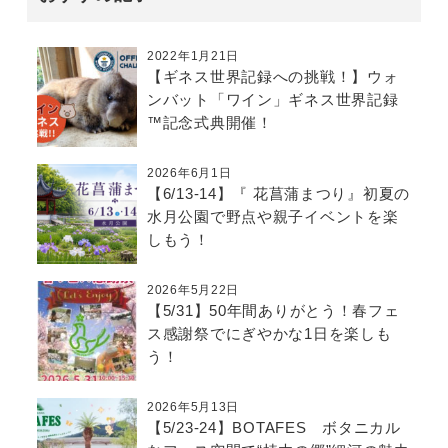
2022年1月21日
【ギネス世界記録への挑戦！】ウォ
ンバット「ワイン」ギネス世界記録
™記念式典開催！
2026年6月1日
【6/13-14】『 花菖蒲まつり』初夏の
水月公園で野点や親子イベントを楽
しもう！
2026年5月22日
【5/31】50年間ありがとう！春フェ
ス感謝祭でにぎやかな1日を楽しも
う！
2026年5月13日
【5/23-24】BOTAFES ボタニカル