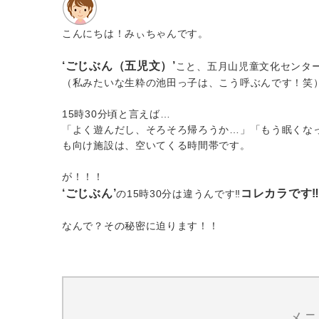
こんにちは！みぃちゃんです。
‘ごじぶん（五児文）’
こと、五月山児童文化センタ
（私みたいな生粋の池田っ子は、こう呼ぶんです！笑
15時30分頃と言えば…
「よく遊んだし、そろそろ帰ろうか…」「もう眠くな
も向け施設は、空いてくる時間帯です。
が！！！
‘ごじぶん’
コレカラです‼
の15時30分は違うんです‼︎
なんで？その秘密に迫ります！！
メニ