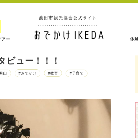
ツアー
体
タビュー！！！
五月山
#おでかけ
#教育
#子育て