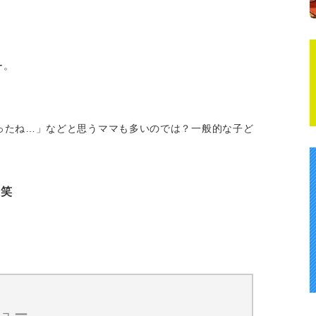
ー。
）
ったね…」などと思うママも多いのでは？一般的な子ど
︎笑
ュー