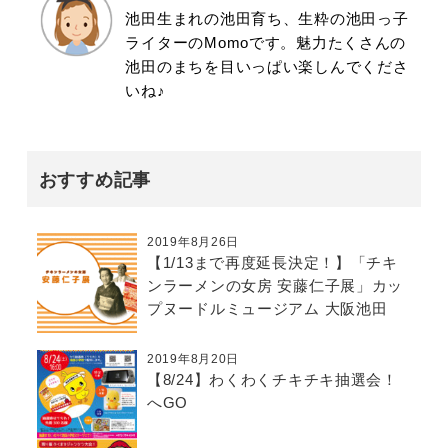
池田生まれの池田育ち、生粋の池田っ子
ライターのMomoです。魅力たくさんの
池田のまちを目いっぱい楽しんでくださ
いね♪
おすすめ記事
2019年8月26日
【1/13まで再度延長決定！】「チキ
ンラーメンの女房 安藤仁子展」カッ
プヌードルミュージアム 大阪池田
2019年8月20日
【8/24】わくわくチキチキ抽選会！
へGO