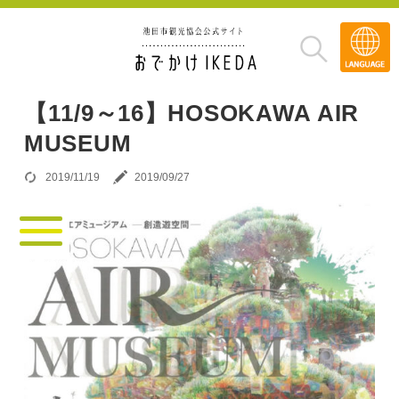
Transla
»
【11/9～16】HOSOKAWA AIR
MUSEUM
2019/11/19
2019/09/27