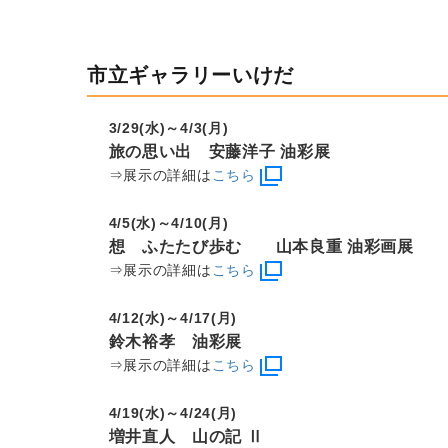
市立ギャラリーいけだ
3/29(水)～4/3(月)
旅の思い出 安藤洋子 油彩展
⇒展示の詳細は
こちら
4/5(水)～4/10(月)
想 ふたたび歩む 山本良重 油彩画展
⇒展示の詳細は
こちら
4/12(水)～4/17(月)
鈴木裕孝 油彩展
⇒展示の詳細は
こちら
4/19(水)～4/24(月)
増井直人 山の記 Ⅱ