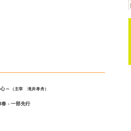
つ心～
（主宰 滝井孝舟）
春 - 一部先行