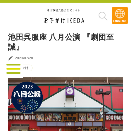
Transla
»
池田呉服座 八月公演 『劇団至
誠』
2023/07/28
#おでかけ