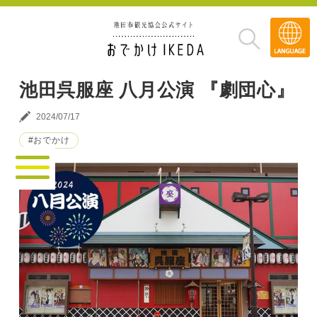
Transla
»
池田呉服座 八月公演 『劇団心』
2024/07/17
#おでかけ