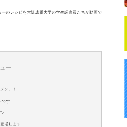
ューのレシピを大阪成蹊大学の学生調査員たちが動画で
ュー
ーメン」！！
ーです
す♪
が登場します！