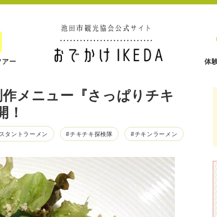
ツアー
体
創作メニュー『さっぱりチキ
開！
ンスタントラーメン
#チキチキ探検隊
#チキンラーメン