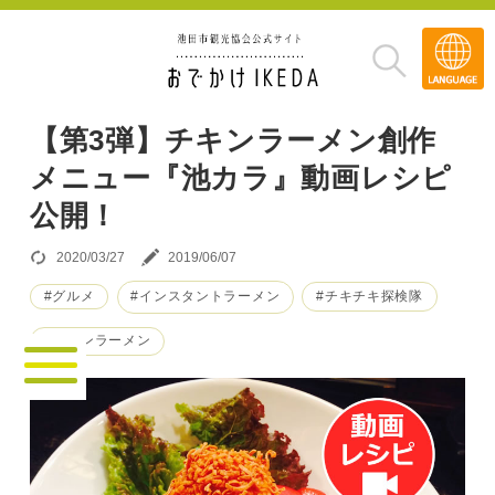
Transla
»
【第3弾】チキンラーメン創作
メニュー『池カラ』動画レシピ
公開！
2020/03/27
2019/06/07
#グルメ
#インスタントラーメン
#チキチキ探検隊
#チキンラーメン