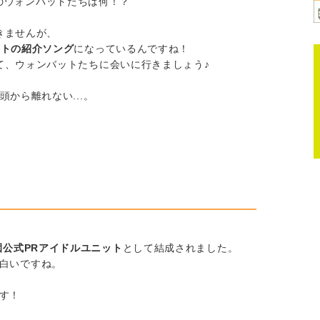
後ろのウォンバットたちは何！？
きませんが、
ットの紹介ソング
になっているんですね！
て、ウォンバットたちに会いに行きましょう♪
から離れない...。
園公式PRアイドルユニット
として結成されました。
白いですね。
す！