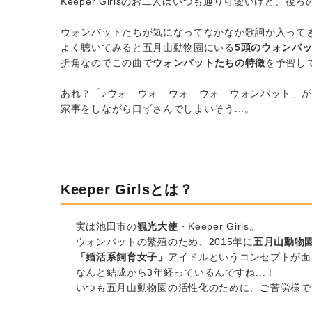
Keeper Girlsのお二人はいつも通り可愛いけど、
ウォンバットたちが気になってなかなか歌詞が入って
よく聴いてみると五月山動物園にいる
5頭のウォンバ
折角なのでこの曲で
ウォンバットたちの特徴
を予習し
あれ？「♪ウォ ウォ ウォ ウォ ウォンバット」が頭
家事をしながら口ずさんでしまいそう...。
Keeper Girlsとは？
実は池田市の
観光大使
・Keeper Girls。
ウォンバットの繁殖のため、2015年に
五月山動物
「婚活系飼育女子」
アイドルというコンセプトが面
なんと結成から3年経っているんですね...！
いつも五月山動物園の活性化のために、ご苦労様で