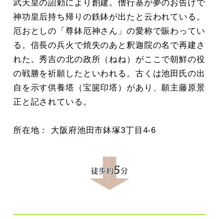
武天皇の詔勅により創建。僧行基が夢のお告げで
神功皇后持ち帰りの鉄鉢が出たと云われている。
厄おとしの「尊鉢厄神さん」の愛称で賑わってい
る。信長の兵火で焼失のあと釈迦院の名で再建さ
れた。秀吉の北の政所（ねね）がここで朝鮮の役
の戦勝を祈願したといわれる。古くは池田氏の出
自を示す供養塔（宝篋印塔）があり、願主藤原景
正と記されている。
所在地： 大阪府池田市鉢塚3丁目4-6