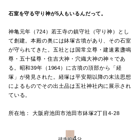
石室を守る守り神が5人もいるんだって。
神亀元年（724）若王寺の鎮守社（守り神）とし
て創建。本殿の奥には鉢塚古墳があり、その石室
が守られてきた。五社とは国常立尊・建速素盞鳴
尊・五十猛尊・住吉大神・穴織大神の神々であ
る。昭和39年（1964）に古墳の頂部から「経
塚」が発見された。経塚は平安期以降の末法思想
によるものでその出土品は五社神社内に展示され
ている。
所在地： 大阪府池田市池田市鉢塚2丁目4-28