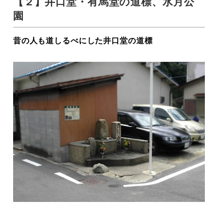
【２】井口堂・有馬堂の道標、水月公
園
昔の人も道しるべにした井口堂の道標