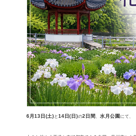
6月13日(土)
14日(日)
2日間
水月公園
と
の
、
にて、