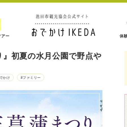
ツアー
体
まつり』初夏の水月公園で野点や
おでかけ
#ファミリー