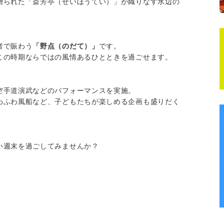
贈られた「斎芳亭（せいほうてい）」が織りなす水辺の
者で賑わう
「野点（のだて）」
です。
この時期ならではの風情あるひとときを過ごせます。
空手道演武などのパフォーマンスを実施。
わふわ風船など、子どもたちが楽しめる企画も盛りだく
い週末を過ごしてみませんか？