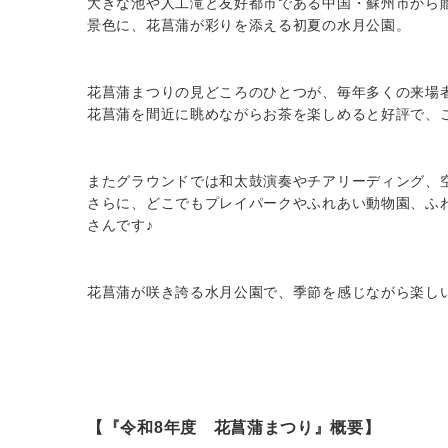
大きな池や人工滝と友好都市である中国・蘇州市から
景色に、花菖蒲が彩りを添える初夏の水月公園。
花菖蒲まつりの見どころのひとつが、毎年多くの来場
花菖蒲を間近に眺めながらお茶を楽しめると好評で、
またグラウンドでは和太鼓演奏やチアリーディング、
さらに、どこでもプレイパークやふれあい動物園、ふ
さんです♪
花菖蒲が咲き誇る水月公園で、季節を感じながら楽し
【『令和8年度 花菖蒲まつり』概要】