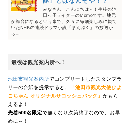
隊」とはなんぞや！？
みなさん、こんにちは～！生粋の池
田っ子ライターのMomoです。地元
が舞台になるという事で、久々に毎朝楽しみに観て
いたNHKの連続ドラマ小説「まんぷく」の放送か
ら...
最後は観光案内所へ！
池田市観光案内所
でコンプリートしたスタンプラ
リーの台紙を提示すると、
「池田市観光大使ひよ
こちゃん オリジナルサコッシュバッグ」
がもら
えるよ！
先着500名限定
で無くなり次第終了なので、お早
めに～！