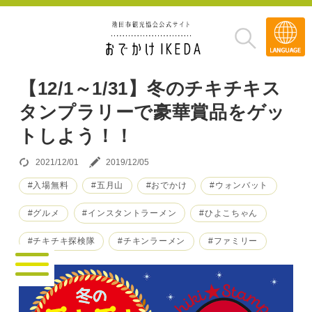
Transla
»
【12/1～1/31】冬のチキチキス
タンプラリーで豪華賞品をゲッ
トしよう！！
2021/12/01
2019/12/05
#入場無料
#五月山
#おでかけ
#ウォンバット
#グルメ
#インスタントラーメン
#ひよこちゃん
#チキチキ探検隊
#チキンラーメン
#ファミリー