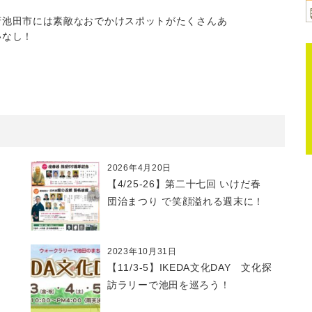
府池田市には素敵なおでかけスポットがたくさんあ
いなし！
2026年4月20日
【4/25-26】第二十七回 いけだ春
団治まつり で笑顔溢れる週末に！
2023年10月31日
【11/3-5】IKEDA文化DAY 文化探
訪ラリーで池田を巡ろう！