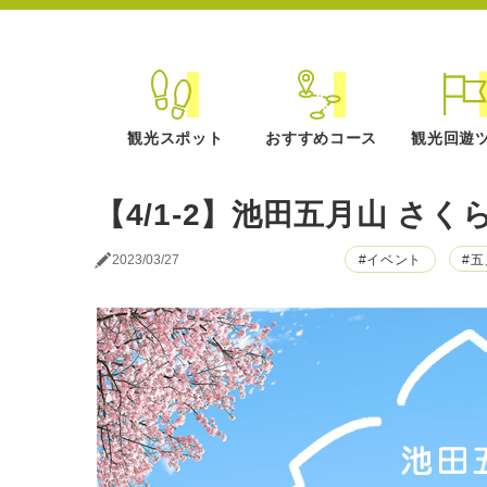
観光スポット
おすすめコース
観光回遊
【4/1-2】池田五月山 さく
#イベント
#
2023/03/27