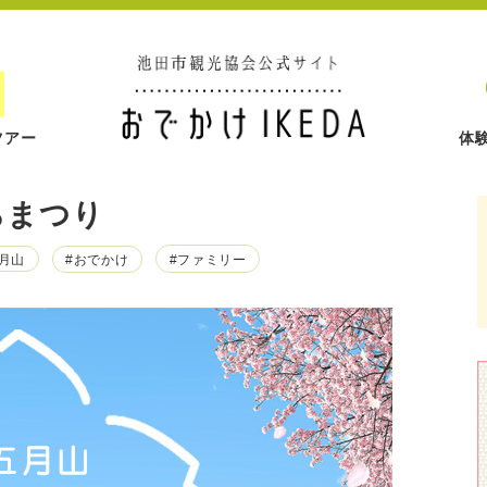
ツアー
体
らまつり
五月山
#おでかけ
#ファミリー