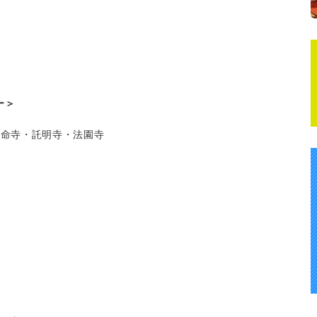
ー＞
寿命寺・託明寺・法園寺