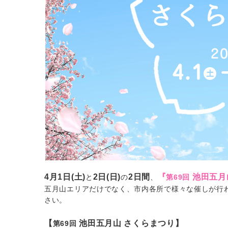
4月1日(土)
2日(日)
2日間
『
池田五月
と
の
、
第69回
五月山エリアだけでなく、市内各所で様々な催しが行
さい。
【
池田五月山 さくらまつり】
第69回