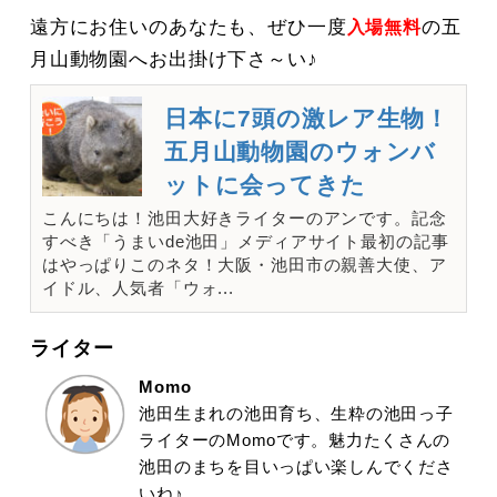
遠方にお住いのあなたも、ぜひ一度
の五
入場無料
月山動物園へお出掛け下さ～い♪
日本に7頭の激レア生物！
五月山動物園のウォンバ
ットに会ってきた
こんにちは！池田大好きライターのアンです。記念
すべき「うまいde池田」メディアサイト最初の記事
はやっぱりこのネタ！大阪・池田市の親善大使、ア
イドル、人気者「ウォ...
ライター
Momo
池田生まれの池田育ち、生粋の池田っ子
ライターのMomoです。魅力たくさんの
池田のまちを目いっぱい楽しんでくださ
いね♪