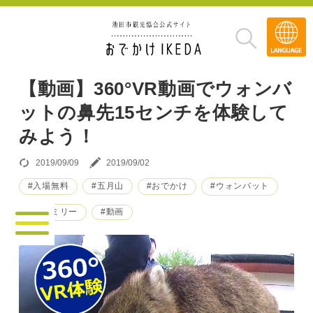
Transla
»
【動画】360°VR動画でウォンバ
ットの鼻先15センチを体験して
みよう！
2019/09/09
2019/09/02
#入場無料
#五月山
#おでかけ
#ウォンバット
#ファミリー
#動画