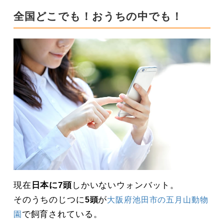
全国どこでも！おうちの中でも！
現在
日本に7頭
しかいないウォンバット。
そのうちのじつに
が
5頭
大阪府池田市の五月山動物
で飼育されている。
園