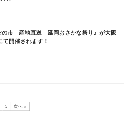
MI空の市 産地直送 延岡おさかな祭り』が大阪
にて開催されます！
3
次へ »