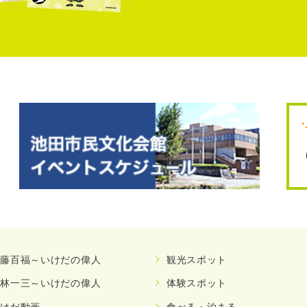
安藤百福～いけだの偉人
観光スポット
小林一三～いけだの偉人
体験スポット
いけだ動画
食べる・泊まる