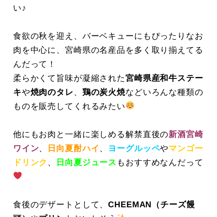
い♪
食欲の秋を迎え、バーベキューにもぴったりなお
肉を中心に、宮崎県の名産品を多く取り揃えてる
んだって！
柔らかくて旨味が凝縮された
宮崎県産和牛ステー
キ
や
焼肉のタレ
、
鶏の炭火焼
な
どいろんな種類の
ものを販売してくれるみたい
他にもお肉と一緒に楽しめる解禁直後の
新酒宮崎
ワイン
、
日向夏酎ハイ
、
ヨーグルッペ
や
マンゴー
ドリンク
、
日向夏ジュース
もおすすめなんだって
食後のデザートとして、
CHEEMAN（チーズ饅