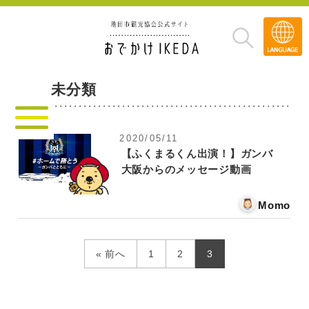
Transla
»
未分類
2020/05/11
【ふくまるくん出演！】ガンバ
大阪からのメッセージ動画
Momo
« 前へ
1
2
3