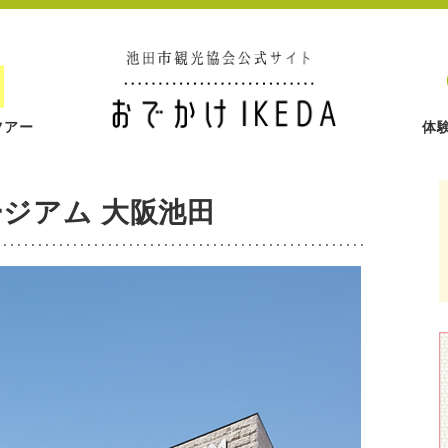
ツアー
体
ジアム 大阪池田