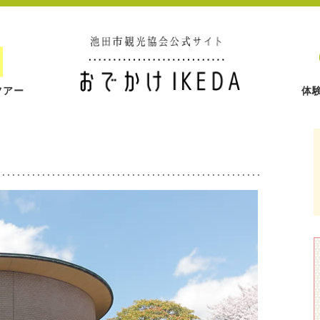
ツアー
体