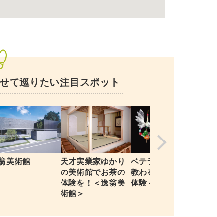
せて巡りたい注目スポット
落
翁美術館
天才実業家ゆかり
ベテラン職人から
（
の美術館でお茶の
教わる！水引細工
料
体験を！＜逸翁美
体験＜花まつり＞
術館＞