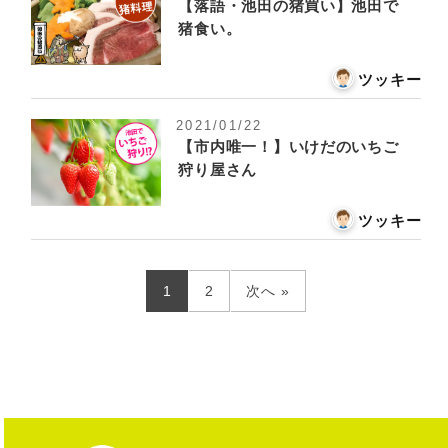
【落語・池田の猪買い】池田で
猪食い。
ツッキー
2021/01/22
【市内唯一！】いけだのいちご
狩り屋さん
ツッキー
1
2
次へ »