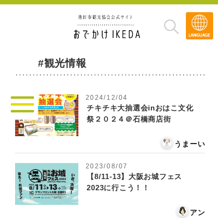
Transla
»
#観光情報
2024/12/04
チキチキ大抽選会inおはこ文化
祭２０２４＠石橋商店街
うまーい
2023/08/07
【8/11-13】大阪お城フェス
2023に行こう！！
アン