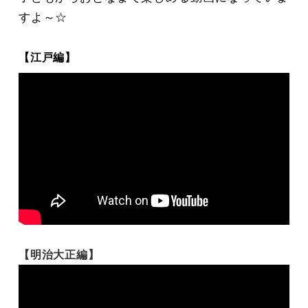
すよ～☆
【江戸編】
【明治大正編】