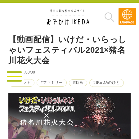
Transla
»
【動画配信】いけだ・いらっし
ゃいフェスティバル2021×猪名
川花火大会
2022/03/30
#イベント
#ファミリー
#動画
#IKEDAのひと