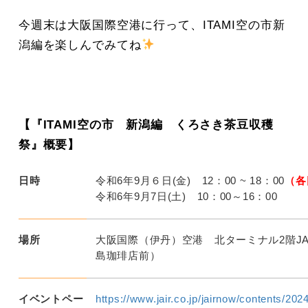
今週末は大阪国際空港に行って、ITAMI空の市新
潟編を楽しんでみてね
【『ITAMI空の市 新潟編 くろさき茶豆収穫
祭』概要】
日時
令和6年9月６日(金) 12：00 ~ 18：00
（各
令和6年9月7日(土) 10：00～16：00
場所
大阪国際（伊丹）空港 北ターミナル2階J
島珈琲店前）
イベントペー
https://www.jair.co.jp/jairnow/contents/202