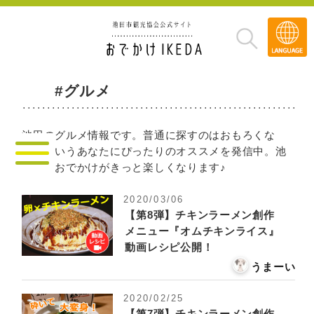
Transla
»
#グルメ
池田のグルメ情報です。普通に探すのはおもろくな
い！というあなたにぴったりのオススメを発信中。池
田へのおでかけがきっと楽しくなります♪
2020/03/06
【第8弾】チキンラーメン創作
メニュー『オムチキンライス』
動画レシピ公開！
うまーい
2020/02/25
【第7弾】チキンラーメン創作