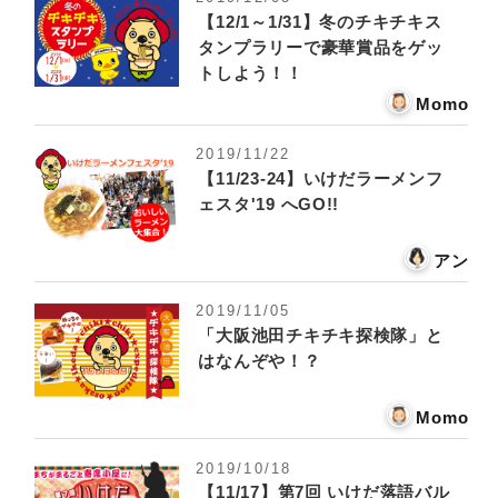
【12/1～1/31】冬のチキチキス
タンプラリーで豪華賞品をゲッ
トしよう！！
Momo
2019/11/22
【11/23-24】いけだラーメンフ
ェスタ'19 へGO!!
アン
2019/11/05
「大阪池田チキチキ探検隊」と
はなんぞや！？
Momo
2019/10/18
【11/17】第7回 いけだ落語バル