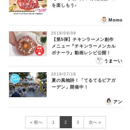
を楽しもう♪
Momo
2019/09/09
【第5弾】チキンラーメン創作
メニュー『チキンラーメンカル
ボナーラ』動画レシピ公開！
うまーい
2019/07/19
夏の風物詩！「てるてるビアガ
ーデン」開催中！
アン
« 前へ
1
2
3
次へ »