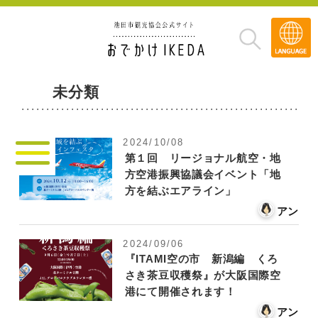
Transla
»
未分類
2024/10/08
第１回 リージョナル航空・地
方空港振興協議会イベント「地
方を結ぶエアライン」
アン
2024/09/06
『ITAMI空の市 新潟編 くろ
さき茶豆収穫祭』が大阪国際空
港にて開催されます！
アン