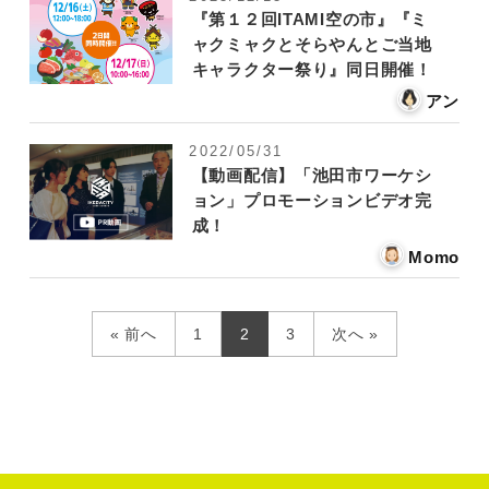
『第１２回ITAMI空の市』『ミ
ャクミャクとそらやんとご当地
キャラクター祭り』同日開催！
アン
2022/05/31
【動画配信】「池田市ワーケシ
ョン」プロモーションビデオ完
成！
Momo
« 前へ
1
2
3
次へ »