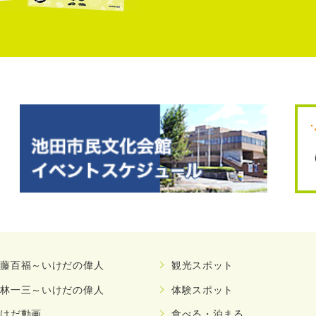
安藤百福～いけだの偉人
観光スポット
小林一三～いけだの偉人
体験スポット
いけだ動画
食べる・泊まる