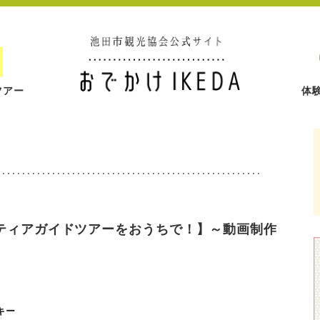
ツアー
体
ティアガイドツアーをおうちで！】～動画制作
キー