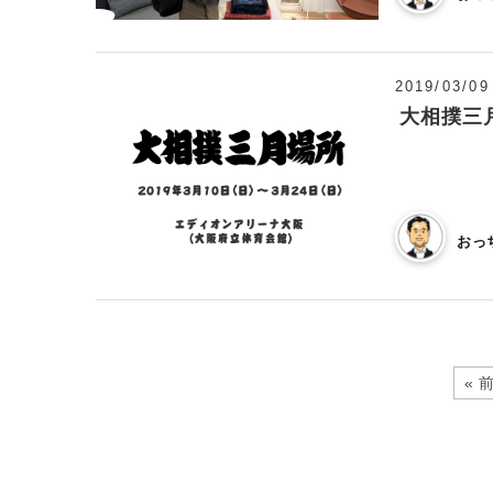
2019/03/09
大相撲三
おっ
« 