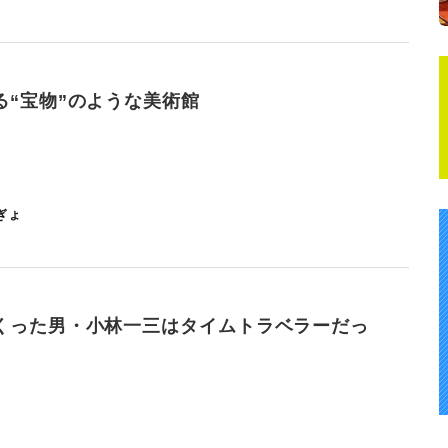
る“宝物”のような美術館
ぎょ
くった男・小林一三はタイムトラベラーだっ
。