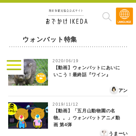
Transla
»
ウォンバット特集
2020/06/19
【動画】ウォンバットにあいに
いこう！最終話『ワイン』
アン
2019/11/12
【動画】「五月山動物園の名
物。。」ウォンバットアニメ動
画 第4弾
うまーい