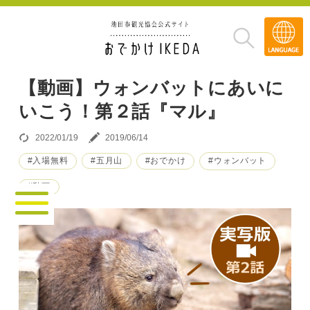
Transla
»
【動画】ウォンバットにあいに
いこう！第２話『マル』
2022/01/19
2019/06/14
#入場無料
#五月山
#おでかけ
#ウォンバット
#動画