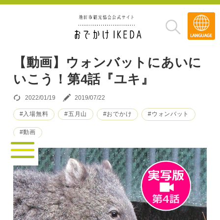
Transla
»
【動画】ウォンバットにあいに
いこう！第4話『ユキ』
2022/01/19
2019/07/22
#入場無料
#五月山
#おでかけ
#ウォンバット
#動画