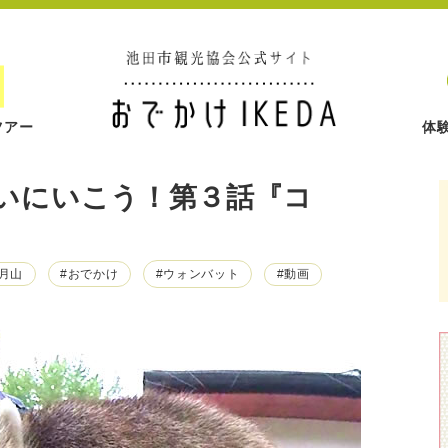
ツアー
体
いにいこう！第３話『コ
五月山
#おでかけ
#ウォンバット
#動画