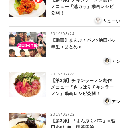
メニュー『池カラ』動画レシピ
公開！
うまーい
2019/03/24
【動画】まんぷくパス×池田小6
年生＜まとめ＞
アン
2019/02/28
【第2弾】チキンラーメン創作
メニュー『さっぱりチキンラー
メン』動画レシピ公開！
アン
2019/02/22
【第3弾】『まんぷくパス』×池
田小6年生 喫茶店編