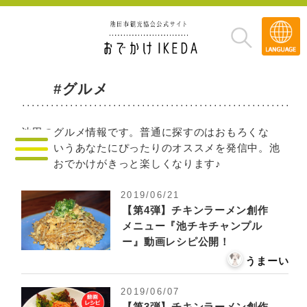
Transla
»
#グルメ
池田のグルメ情報です。普通に探すのはおもろくな
い！というあなたにぴったりのオススメを発信中。池
田へのおでかけがきっと楽しくなります♪
2019/06/21
【第4弾】チキンラーメン創作
メニュー『池チキチャンプル
ー』動画レシピ公開！
うまーい
2019/06/07
【第3弾】チキンラーメン創作