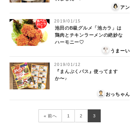
アン
2019/01/15
池田のB級グルメ「池カラ」は
鶏肉とチキンラーメンの絶妙な
ハーモニー♡
うまーい
2019/01/12
『まんぷくパス』使ってます
か〜♪
おっちゃん
« 前へ
1
2
3