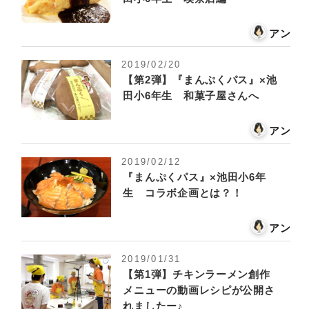
アン
2019/02/20
【第2弾】『まんぷくパス』×池
田小6年生 和菓子屋さんへ
アン
2019/02/12
『まんぷくパス』×池田小6年
生 コラボ企画とは？！
アン
2019/01/31
【第1弾】チキンラーメン創作
メニューの動画レシピが公開さ
れましたー♪